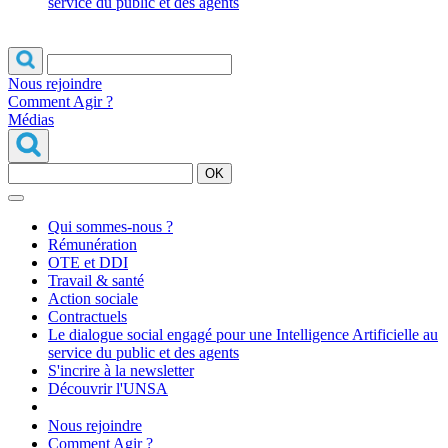
service du public et des agents
Nous rejoindre
Comment Agir ?
Médias
OK
Qui sommes-nous ?
Rémunération
OTE et DDI
Travail & santé
Action sociale
Contractuels
Le dialogue social engagé pour une Intelligence Artificielle au
service du public et des agents
S'incrire à la newsletter
Découvrir l'UNSA
Nous rejoindre
Comment Agir ?