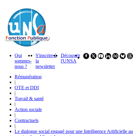
Qui
S'inscrire à
Découvrir
sommes-
la
l'UNSA
nous ?
newsletter
Rémunération
|
OTE et DDI
|
Travail & santé
|
Action sociale
|
Contractuels
|
Le dialogue social engagé pour une Intelligence Artificielle au