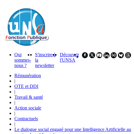
Qui
S'inscrire à
Découvrir
sommes-
la
l'UNSA
nous ?
newsletter
Rémunération
|
OTE et DDI
|
Travail & santé
|
Action sociale
|
Contractuels
|
Le dialogue social engagé pour une Intelligence Artificielle au