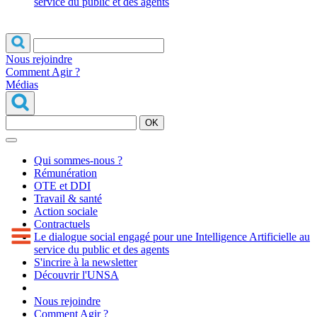
service du public et des agents
Nous rejoindre
Comment Agir ?
Médias
OK
Qui sommes-nous ?
Rémunération
OTE et DDI
Travail & santé
Action sociale
Contractuels
Le dialogue social engagé pour une Intelligence Artificielle au
service du public et des agents
S'incrire à la newsletter
Découvrir l'UNSA
Nous rejoindre
Comment Agir ?