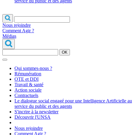
service du public et des agents
Nous rejoindre
Comment Agir ?
Médias
OK
Qui sommes-nous ?
Rémunération
OTE et DDI
Travail & santé
Action sociale
Contractuels
Le dialogue social engagé pour une Intelligence Artificielle au
service du public et des agents
S'incrire à la newsletter
Découvrir l'UNSA
Nous rejoindre
Comment Agir ?