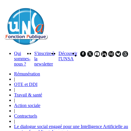
Qui
S'inscrire à
Découvrir
sommes-
la
l'UNSA
nous ?
newsletter
Rémunération
|
OTE et DDI
|
Travail & santé
|
Action sociale
|
Contractuels
|
Le dialogue social engagé pour une Intelligence Artificielle au