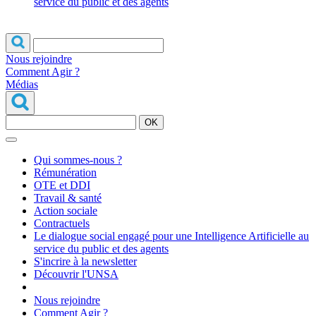
service du public et des agents
Nous rejoindre
Comment Agir ?
Médias
OK
Qui sommes-nous ?
Rémunération
OTE et DDI
Travail & santé
Action sociale
Contractuels
Le dialogue social engagé pour une Intelligence Artificielle au
service du public et des agents
S'incrire à la newsletter
Découvrir l'UNSA
Nous rejoindre
Comment Agir ?