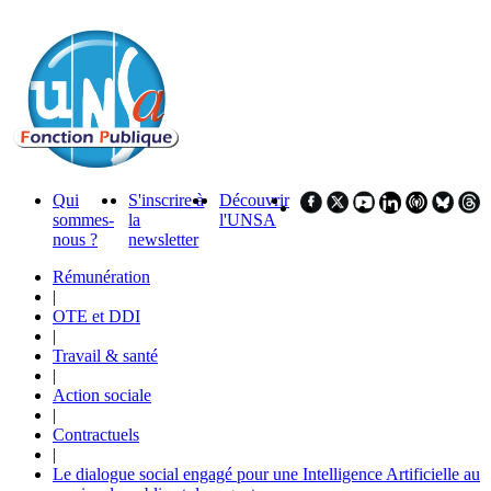
Qui
S'inscrire à
Découvrir
sommes-
la
l'UNSA
nous ?
newsletter
Rémunération
|
OTE et DDI
|
Travail & santé
|
Action sociale
|
Contractuels
|
Le dialogue social engagé pour une Intelligence Artificielle au