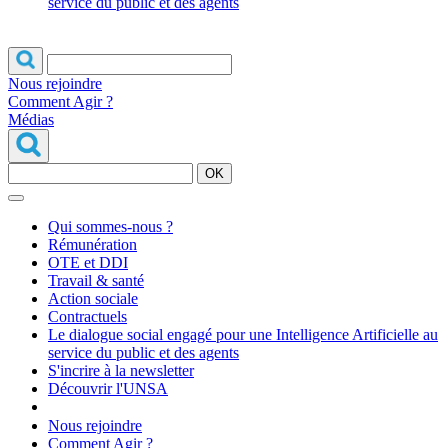
service du public et des agents
Nous rejoindre
Comment Agir ?
Médias
OK
Qui sommes-nous ?
Rémunération
OTE et DDI
Travail & santé
Action sociale
Contractuels
Le dialogue social engagé pour une Intelligence Artificielle au
service du public et des agents
S'incrire à la newsletter
Découvrir l'UNSA
Nous rejoindre
Comment Agir ?