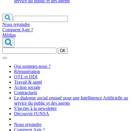
service du public et des agents
Nous rejoindre
Comment Agir ?
Médias
OK
Qui sommes-nous ?
Rémunération
OTE et DDI
Travail & santé
Action sociale
Contractuels
Le dialogue social engagé pour une Intelligence Artificielle au
service du public et des agents
S'incrire à la newsletter
Découvrir l'UNSA
Nous rejoindre
Comment Agir ?