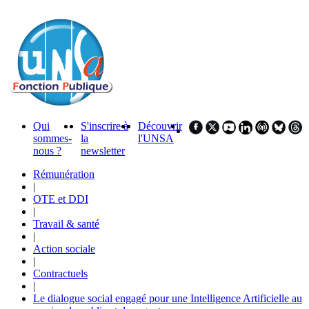
Qui
S'inscrire à
Découvrir
sommes-
la
l'UNSA
nous ?
newsletter
Rémunération
|
OTE et DDI
|
Travail & santé
|
Action sociale
|
Contractuels
|
Le dialogue social engagé pour une Intelligence Artificielle au