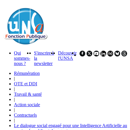
Qui
S'inscrire à
Découvrir
sommes-
la
l'UNSA
nous ?
newsletter
Rémunération
|
OTE et DDI
|
Travail & santé
|
Action sociale
|
Contractuels
|
Le dialogue social engagé pour une Intelligence Artificielle au