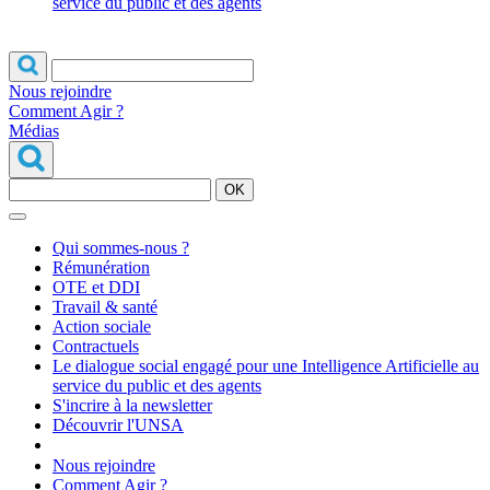
service du public et des agents
Nous rejoindre
Comment Agir ?
Médias
OK
Qui sommes-nous ?
Rémunération
OTE et DDI
Travail & santé
Action sociale
Contractuels
Le dialogue social engagé pour une Intelligence Artificielle au
service du public et des agents
S'incrire à la newsletter
Découvrir l'UNSA
Nous rejoindre
Comment Agir ?