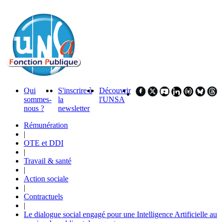
Qui
S'inscrire à
Découvrir
sommes-
la
l'UNSA
nous ?
newsletter
Rémunération
|
OTE et DDI
|
Travail & santé
|
Action sociale
|
Contractuels
|
Le dialogue social engagé pour une Intelligence Artificielle au