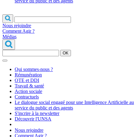
service du public et des agents
Nous rejoindre
Comment Agir ?
Médias
OK
Qui sommes-nous ?
Rémunération
OTE et DDI
Travail & santé
Action sociale
Contractuels
Le dialogue social engagé pour une Intelligence Artificielle au
service du public et des agents
S'incrire à la newsletter
Découvrir l'UNSA
Nous rejoindre
Comment Agir ?