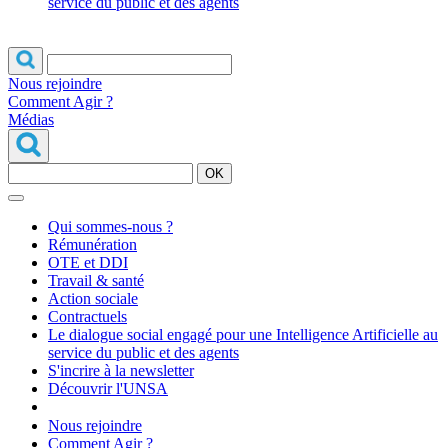
service du public et des agents
Nous rejoindre
Comment Agir ?
Médias
OK
Qui sommes-nous ?
Rémunération
OTE et DDI
Travail & santé
Action sociale
Contractuels
Le dialogue social engagé pour une Intelligence Artificielle au
service du public et des agents
S'incrire à la newsletter
Découvrir l'UNSA
Nous rejoindre
Comment Agir ?