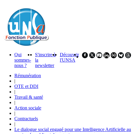
Qui
S'inscrire à
Découvrir
sommes-
la
l'UNSA
nous ?
newsletter
Rémunération
|
OTE et DDI
|
Travail & santé
|
Action sociale
|
Contractuels
|
Le dialogue social engagé pour une Intelligence Artificielle au