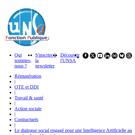
Qui
S'inscrire à
Découvrir
sommes-
la
l'UNSA
nous ?
newsletter
Rémunération
|
OTE et DDI
|
Travail & santé
|
Action sociale
|
Contractuels
|
Le dialogue social engagé pour une Intelligence Artificielle au