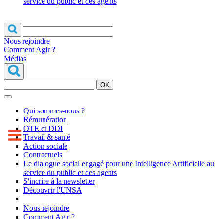
service du public et des agents
Nous rejoindre
Comment Agir ?
Médias
OK
Qui sommes-nous ?
Rémunération
OTE et DDI
Travail & santé
Action sociale
Contractuels
Le dialogue social engagé pour une Intelligence Artificielle au
service du public et des agents
S'incrire à la newsletter
Découvrir l'UNSA
Nous rejoindre
Comment Agir ?