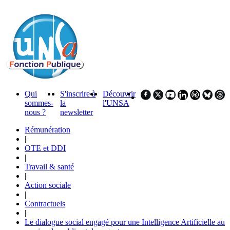
Qui
S'inscrire à
Découvrir
sommes-
la
l'UNSA
nous ?
newsletter
Rémunération
|
OTE et DDI
|
Travail & santé
|
Action sociale
|
Contractuels
|
Le dialogue social engagé pour une Intelligence Artificielle au