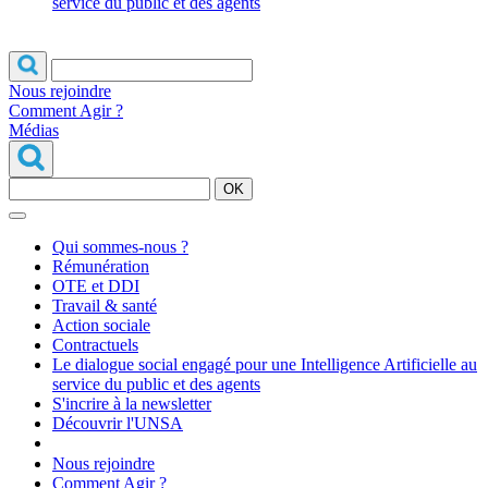
service du public et des agents
Nous rejoindre
Comment Agir ?
Médias
OK
Qui sommes-nous ?
Rémunération
OTE et DDI
Travail & santé
Action sociale
Contractuels
Le dialogue social engagé pour une Intelligence Artificielle au
service du public et des agents
S'incrire à la newsletter
Découvrir l'UNSA
Nous rejoindre
Comment Agir ?