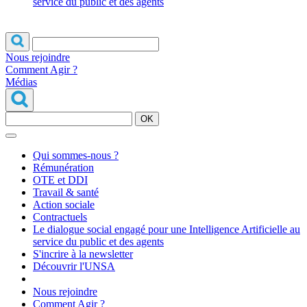
service du public et des agents
Nous rejoindre
Comment Agir ?
Médias
OK
Qui sommes-nous ?
Rémunération
OTE et DDI
Travail & santé
Action sociale
Contractuels
Le dialogue social engagé pour une Intelligence Artificielle au
service du public et des agents
S'incrire à la newsletter
Découvrir l'UNSA
Nous rejoindre
Comment Agir ?