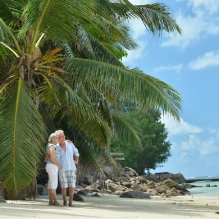
Qui
S'inscrire à
Découvrir
sommes-
la
l'UNSA
nous ?
newsletter
Rémunération
|
OTE et DDI
|
Travail & santé
|
Action sociale
|
Contractuels
|
Le dialogue social engagé pour une Intelligence Artificielle au