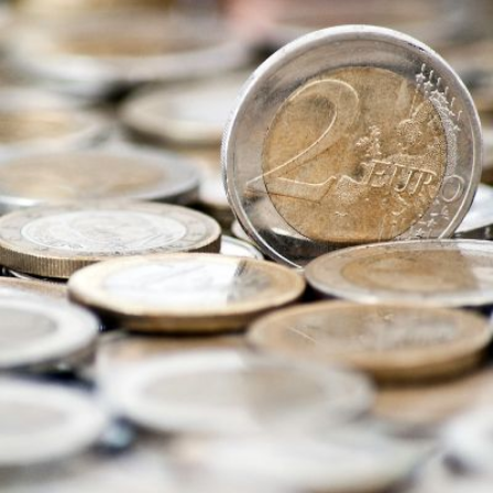
Qui
S'inscrire à
Découvrir
sommes-
la
l'UNSA
nous ?
newsletter
Rémunération
|
OTE et DDI
|
Travail & santé
|
Action sociale
|
Contractuels
|
Le dialogue social engagé pour une Intelligence Artificielle au