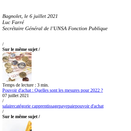
Bagnolet, le 6 juillet 2021
Luc Farré
Secrétaire Général de l’UNSA Fonction Publique
/
Sur le même sujet /
Temps de lecture : 3 min.
Pouvoir d'achat : Quelles sont les mesures pour 2022 ?
07 juillet 2021
/
salaire
catégorie c
apprentissage
paye
paie
pouvoir d'achat
/
Sur le même sujet /