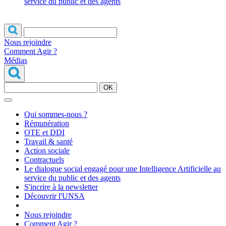
service du public et des agents
Nous rejoindre
Comment Agir ?
Médias
OK
Qui sommes-nous ?
Rémunération
OTE et DDI
Travail & santé
Action sociale
Contractuels
Le dialogue social engagé pour une Intelligence Artificielle au
service du public et des agents
S'incrire à la newsletter
Découvrir l'UNSA
Nous rejoindre
Comment Agir ?