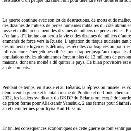
résistance d’un peuple ukrainien uni pour défendre ses droits et sa sou
La guerre continue avec son lot de destructions, de morts et de malh
des dizaines de milliers de pertes humaines militaires du côté ukrain
russe et malheureusement des dizaines de milliers de pertes civiles. Pr
d’enfants d’Ukraine ont perdu la vie et des dizaines de milliers d’autre
emmenés de force vers la Russie. L’agitation du risque nucléaire tant ci
des milliers de logements détruits, les récoltes confisquées ou pourries 
infrastructures énergétiques ciblées pour frapper jusqu’aux capacités d
populations civiles ukrainiennes forçant plus de 12 millions de personn
maisons, dont une moitié a dû quitter le pays. Ce bilan provisoire est 
an de combats.
Pendant ce temps, en Russie et au Bélarus, la répression musèle les voi
dénoncent la guerre et le totalitarisme de Poutine et de Loukachenko
2022, les leaders syndicaux du BKDP du Belarus ont écopé de lourdes
de prison ferme pour Aliaksandr Yarashuk, 2 ans fermes pour Siarhei 
an et demi fermes pour Iryna Bud-Husaim.
Enfin, les conséquences économiques de cette guerre se font sentir par