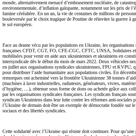
monde, alternativement menacé d’embrasement nucléaire, de catastro
environnementale, d’inflation galopante, notamment sur les prix de l’
famine céréalière. En un an, la vie de centaines de millions de personn
bouleversée par le choix tragique de Poutine de réinviter la guerre à g
le sol européen.
Face au drame vécu par les populations en Ukraine, les organisations 
françaises CFDT, CGT, FO, CFE-CGC, CFTC, UNSA, Solidaires et
mobilisées pour venir en aide aux ukrainiennes et ukrainiens en const
intersyndicale dès le début du mois de mars 2022. Deux véhicules neu
en juillet aux organisations syndicales ukrainiennes, FPU et KVPU, qui
pour distribuer l’aide humanitaire aux populations civiles. En décemb
remorques ont acheminé vers la frontière Ukrainienne 38 tonnes d’aid
(machines à laver industrielles, radiateurs, générateurs, vivres, matérie
d’hygiène, …), obtenue sous forme de dons ou achetée grâce aux coll
par les organisations syndicales françaises. Les syndicats français sout
syndicats Ukrainiens dans leur lutte contre les réformes anti-sociales 
l’Ukraine de demain doit être un exemple de démocratie fondée sur le 
sociaux et des libertés syndicales.
Cette solidarité avec l’Ukraine qui résiste doit continuer. Pour qu’une 