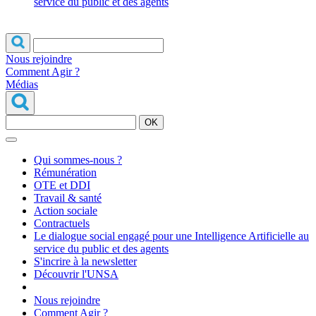
service du public et des agents
Nous rejoindre
Comment Agir ?
Médias
OK
Qui sommes-nous ?
Rémunération
OTE et DDI
Travail & santé
Action sociale
Contractuels
Le dialogue social engagé pour une Intelligence Artificielle au
service du public et des agents
S'incrire à la newsletter
Découvrir l'UNSA
Nous rejoindre
Comment Agir ?