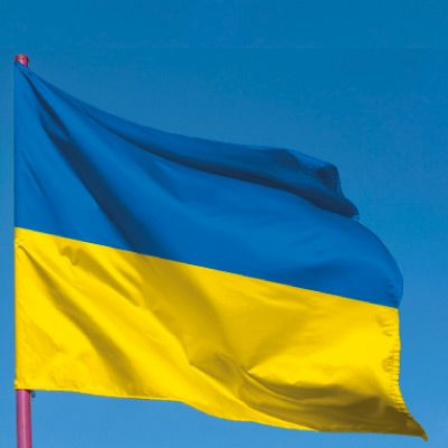
Qui
S'inscrire à
Découvrir
sommes-
la
l'UNSA
nous ?
newsletter
Rémunération
|
OTE et DDI
|
Travail & santé
|
Action sociale
|
Contractuels
|
Le dialogue social engagé pour une Intelligence Artificielle au