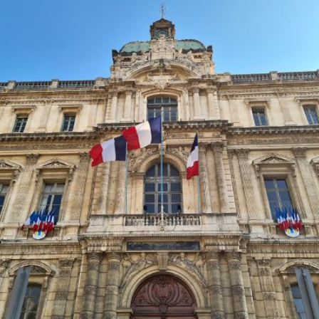
Qui
S'inscrire à
Découvrir
sommes-
la
l'UNSA
nous ?
newsletter
Rémunération
|
OTE et DDI
|
Travail & santé
|
Action sociale
|
Contractuels
|
Le dialogue social engagé pour une Intelligence Artificielle au