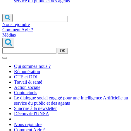
service du public et des agents
Nous rejoindre
Comment Agir ?
Médias
OK
Qui sommes-nous ?
Rémunération
OTE et DDI
Travail & santé
Action sociale
Contractuels
Le dialogue social engagé pour une Intelligence Artificielle au
service du public et des agents
S'incrire à la newsletter
Découvrir l'UNSA
Nous rejoindre
Comment Agir ?