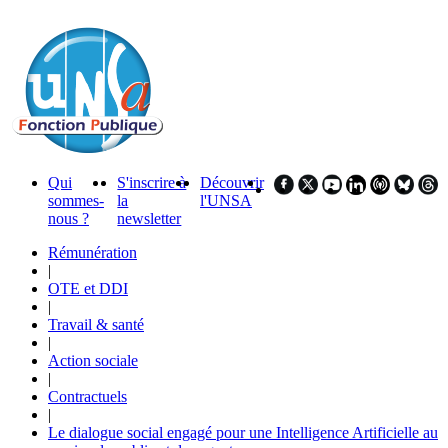
Qui
S'inscrire à
Découvrir
sommes-
la
l'UNSA
nous ?
newsletter
Rémunération
|
OTE et DDI
|
Travail & santé
|
Action sociale
|
Contractuels
|
Le dialogue social engagé pour une Intelligence Artificielle au