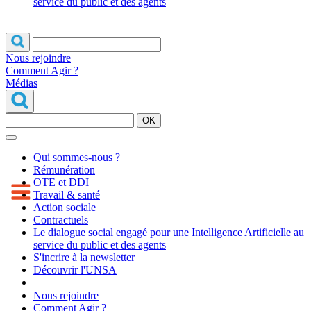
service du public et des agents
Nous rejoindre
Comment Agir ?
Médias
OK
Qui sommes-nous ?
Rémunération
OTE et DDI
Travail & santé
Action sociale
Contractuels
Le dialogue social engagé pour une Intelligence Artificielle au
service du public et des agents
S'incrire à la newsletter
Découvrir l'UNSA
Nous rejoindre
Comment Agir ?