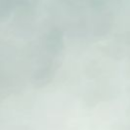
Qui sommes-nous ?
S'inscrire à la newsletter
Découvrir l'UN
Rémunération
|
OTE et DDI
|
Travail & santé
|
Action sociale
|
Contractuels
|
Le dialogue social engagé pour une Intelligence Artificielle au 