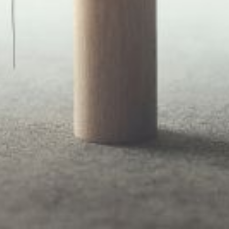
nts publics
étaire, les attaques contre la fonction publi
e, ils sont appréhendés, dans les représentat
s ».
 mais deviennent des cibles, phénomène connu sous les termes de « 
écurité physique et psychique. Leur santé, leurs conditions de trava
nt pas instrumentalisés à des fins de dénigrement.
 reconnaissance et de protection
14 réponses). Les résultats montrent que le moral des agents publics es
cs
: Une forte majorité (
76,8%
) des agents est affectée par les attaques c
 déjà été victime d'agression verbale ou physique.