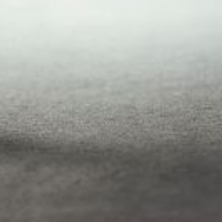
que ont le vent en poupe. La fonction
ions véhiculées dans la sphère politique et
fonctionnaire bashing ». Ce contexte délétère influe non
il, leur qualité de vie, le sens de leurs missions pour nos
t très impacté par des violences symboliques et par des violences
ontre la fonction publique.