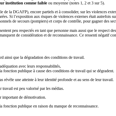
ur institution comme faible
ou moyenne (notes 1, 2 et 3 sur 5).
e de la DGAFP), encore partiels et à consolider, sur les violences exter
es. Si l’exposition aux risques de violences externes était autrefois surt
ersonnels de secours (pompiers) et corps de contrôle, pour gagner des se
entent peu respectés en tant que personne mais aussi que le respect des in
manquent de considération et de reconnaissance. Ce ressenti négatif conc
 ainsi que la dégradation des conditions de travail.
adéquation avec leurs responsabilités,
 la fonction publique à cause des conditions de travail qui se dégradent.
s révèle une atteinte à leur identité profonde et au sens de leur travail.
r travail est peu valorisé par les médias.
r important de démotivation.
r la fonction publique en raison du manque de reconnaissance.