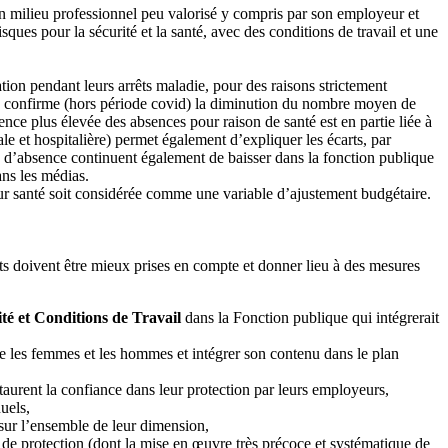
un milieu professionnel peu valorisé y compris par son employeur et
ues pour la sécurité et la santé, avec des conditions de travail et une
ation pendant leurs arrêts maladie, pour des raisons strictement
confirme (hors période covid) la diminution du nombre moyen de
ence plus élevée des absences pour raison de santé est en partie liée à
le et hospitalière) permet également d’expliquer les écarts, par
es d’absence continuent également de baisser dans la fonction publique
ans les médias.
eur santé soit considérée comme une variable d’ajustement budgétaire.
nts doivent être mieux prises en compte et donner lieu à des mesures
té et Conditions de Travail
dans la Fonction publique qui intégrerait
re les femmes et les hommes et intégrer son contenu dans le plan
taurent la confiance dans leur protection par leurs employeurs,
uels,
 sur l’ensemble de leur dimension,
de protection (dont la mise en œuvre très précoce et systématique de