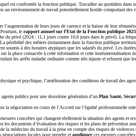
quel est confrontée la fonction publique. Travailler au quotidien dans 
 un environnement de travail potentiellement hostile comportant des risq
mer l’augmentation de leurs jours de carence et la baisse de leur rémunér
 Pourtant, le
rapport annuel sur l’Etat de la Fonction publique 2025
e du privé (2024 : 11,1 jours contre 10,6 jours dans le privé). La fréqu
La pénibilité des métiers (notamment dans la fonction publique territoria
ent soumis à des horaires atypiques que les salariés du privé. Les duré
sur la place consacrée à cette information et cette instrumentalisation d
ndant les arrêts maladie ordinaire comme très injuste et refusent que l
physique et psychique, l’amélioration des conditions de travail des age
des agents publics pour une deuxième génération d’un
Plan Santé, Sécuri
ns la négociation en cours de l’Accord sur l’égalité professionnelle ent
 mesures concrètes qui changent réellement la situation des agents et res
ns les documents d’évaluation des risques et les plans de prévention ann
 de la médecine du travail à la prise en compte des risques de violences
s négociations locales pour prendre et
appliquer
ces mesures concrètes 