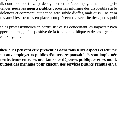
vail, conditions de travail), de signalement, d’accompagnement et de pris
olences
pour les agents publics
: pour les informer des dispositifs sur l
iolences et comment leur action sera suivie d’effet, mais aussi une
cam
ais aussi les mesures en place pour préserver la sécurité des agents publ
dies professionnelles en particulier celles concernant les impacts psych
opper une image plus positive de la fonction publique et de ses agents.
re aux agents.
tés, elles peuvent être prévenues dans tous leurs aspects et leur pri
out aux employeurs publics d’autres responsabilités sont impliquées. 
on entretenue entre les montants des dépenses publiques et les mon
 budget des ménages pour chacun des services publics rendus et valori