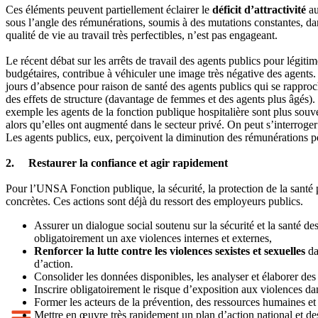
Ces éléments peuvent partiellement éclairer le
déficit d’attractivité
au
sous l’angle des rémunérations, soumis à des mutations constantes, dans
qualité de vie au travail très perfectibles, n’est pas engageant.
Le récent débat sur les arrêts de travail des agents publics pour légiti
budgétaires, contribue à véhiculer une image très négative des agents.
jours d’absence pour raison de santé des agents publics qui se rapproch
des effets de structure (davantage de femmes et des agents plus âgés). 
exemple les agents de la fonction publique hospitalière sont plus souv
alors qu’elles ont augmenté dans le secteur privé. On peut s’interroger 
Les agents publics, eux, perçoivent la diminution des rémunérations pe
2. Restaurer la confiance et agir rapidement
Pour l’UNSA Fonction publique, la sécurité, la protection de la santé 
concrètes. Ces actions sont déjà du ressort des employeurs publics.
Assurer un dialogue social soutenu sur la sécurité et la santé 
obligatoirement un axe violences internes et externes,
Renforcer la lutte contre les violences sexistes et sexuelles
da
d’action.
Consolider les données disponibles, les analyser et élaborer des
Inscrire obligatoirement le risque d’exposition aux violences da
Former les acteurs de la prévention, des ressources humaines et
Mettre en œuvre très rapidement un plan d’action national et de