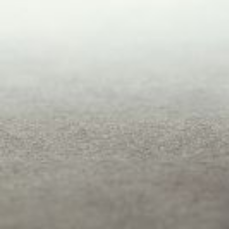
Soutenir et protéger tous les age
Dans cette période de forte contrainte budg
publique et ses agents font figure d’exutoir
médiatique, comme « des poids budgétaire
Les agents souffrent non seulement d’un manque de considération
seulement sur le moral des agents publics mais également sur leur s
concitoyens ne font pas l’objet d’un grand intérêt quand ils ne so
1. Les agents de la fonction publique souffrent d’un manque de
L’UNSA Fonction Publique vient de mener une enquête sur son site (10
verbales ou physiques.
Impact démotivant lié aux attaques contre les agents publi
Taux d'agressions
: Une part importante des agents (
64,2%
) a