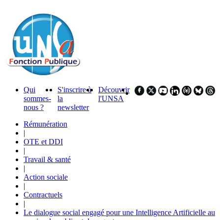
Qui
S'inscrire à
Découvrir
sommes-
la
l'UNSA
nous ?
newsletter
Rémunération
|
OTE et DDI
|
Travail & santé
|
Action sociale
|
Contractuels
|
Le dialogue social engagé pour une Intelligence Artificielle au