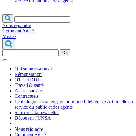
service du public et des agents
Nous rejoindre
Comment Agir ?
Médias
OK
Qui sommes-nous ?
Rémunération
OTE et DDI
Travail & santé
Action sociale
Contractuels
Le dialogue social engagé pour une Intelligence Artificielle au
service du public et des agents
S'incrire à la newsletter
Découvrir l'UNSA
Nous rejoindre
Comment Agir ?