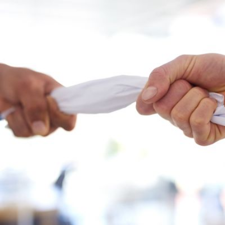
Qui
S'inscrire à
Découvrir
sommes-
la
l'UNSA
nous ?
newsletter
Rémunération
|
OTE et DDI
|
Travail & santé
|
Action sociale
|
Contractuels
|
Le dialogue social engagé pour une Intelligence Artificielle au