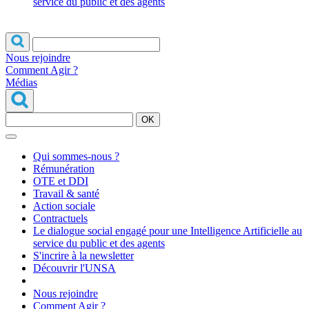
service du public et des agents
Nous rejoindre
Comment Agir ?
Médias
OK
Qui sommes-nous ?
Rémunération
OTE et DDI
Travail & santé
Action sociale
Contractuels
Le dialogue social engagé pour une Intelligence Artificielle au
service du public et des agents
S'incrire à la newsletter
Découvrir l'UNSA
Nous rejoindre
Comment Agir ?