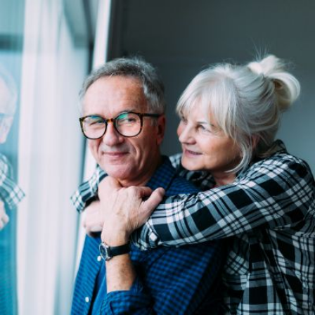
Qui
S'inscrire à
Découvrir
sommes-
la
l'UNSA
nous ?
newsletter
Rémunération
|
OTE et DDI
|
Travail & santé
|
Action sociale
|
Contractuels
|
Le dialogue social engagé pour une Intelligence Artificielle au