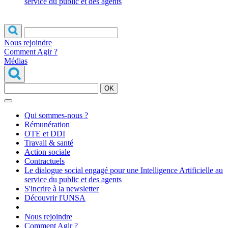
service du public et des agents
Nous rejoindre
Comment Agir ?
Médias
OK
Qui sommes-nous ?
Rémunération
OTE et DDI
Travail & santé
Action sociale
Contractuels
Le dialogue social engagé pour une Intelligence Artificielle au
service du public et des agents
S'incrire à la newsletter
Découvrir l'UNSA
Nous rejoindre
Comment Agir ?