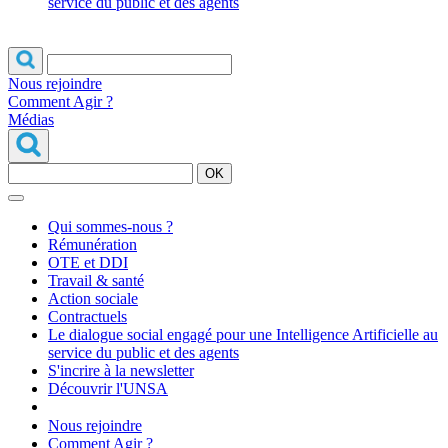
service du public et des agents
Nous rejoindre
Comment Agir ?
Médias
OK
Qui sommes-nous ?
Rémunération
OTE et DDI
Travail & santé
Action sociale
Contractuels
Le dialogue social engagé pour une Intelligence Artificielle au
service du public et des agents
S'incrire à la newsletter
Découvrir l'UNSA
Nous rejoindre
Comment Agir ?