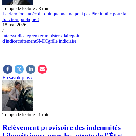
Temps de lecture : 3 min.
La dernière année du quinquennat ne peut pas être inutile pour la
fonction publique !
18 mai 2026
/
intersyndicale
premier ministre
salaire
point
d'indice
traitement
SMIC
grille indiciaire
En savoir plus /
Temps de lecture : 1 min.
Relèvement provisoire des indemnités
kilométriques pour les agents de l'État