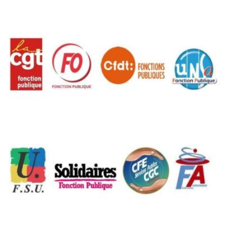
Qui
S'inscrire à
Découvrir
sommes-
la
l'UNSA
nous ?
newsletter
Rémunération
|
OTE et DDI
|
Travail & santé
|
Action sociale
|
Contractuels
|
Le dialogue social engagé pour une Intelligence Artificielle au