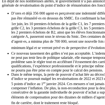
En dépit de nos nombreuses alertes, le gouvernement n’a pas annonc
générale de revalorisation du point d’indice de rémunération des fonct
D’ores et déjà 356 000 agent·es perçoivent une indemnité différ
pas être rémunéré·es en dessous du SMIC. En confirmant la h
1er juin, les 10 premiers échelons de la grille C1, les 7 premier
grille C2, les 3 premiers échelons de la grille C3, les 5 premier
les 2 premiers échelons de B2, ainsi que les élèves fonctionnair
catégorie A, passeront sous le niveau du Smic. Des centaines de
d’agent·es, a minima plus de 700 000, seront une nouvelle fois ra
minimum légal et se verront privé·es de perspective d’évolution 
Ce nouveau tassement des grilles n’est pas acceptable. L’indemni
ne peut pas tenir lieu de politique salariale, elle masque tempor
problème sans le régler tout en accélérant l’écrasement des carriè
qualifications, l’expérience professionnelle et le principe même 
ne pourra pas être prise en compte pour le calcul des pensions.
Dans le même temps, la perte de pouvoir d’achat liée au décro
d’indice se poursuit malgré les revalorisations de 2022 et 2023 et
er
5 points d’indice au 1
janvier 2024. Ces mesures n’ont jamais
compenser l’inflation. De plus, la non-reconduction pour la d
consécutive de la garantie individuelle de pouvoir d’achat a sup
éléments de compensation pour des dizaines de milliers d’agent·
fin de carrière, dont le traitement reste bloqué.