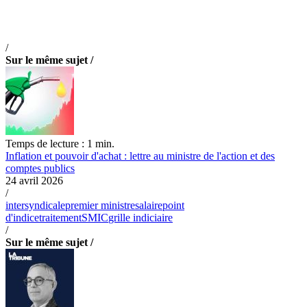
/
Sur le même sujet /
Temps de lecture : 1 min.
Inflation et pouvoir d'achat : lettre au ministre de l'action et des
comptes publics
24 avril 2026
/
intersyndicale
premier ministre
salaire
point
d'indice
traitement
SMIC
grille indiciaire
/
Sur le même sujet /