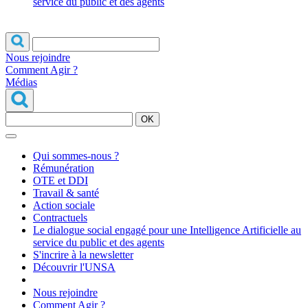
service du public et des agents
Nous rejoindre
Comment Agir ?
Médias
OK
Qui sommes-nous ?
Rémunération
OTE et DDI
Travail & santé
Action sociale
Contractuels
Le dialogue social engagé pour une Intelligence Artificielle au
service du public et des agents
S'incrire à la newsletter
Découvrir l'UNSA
Nous rejoindre
Comment Agir ?