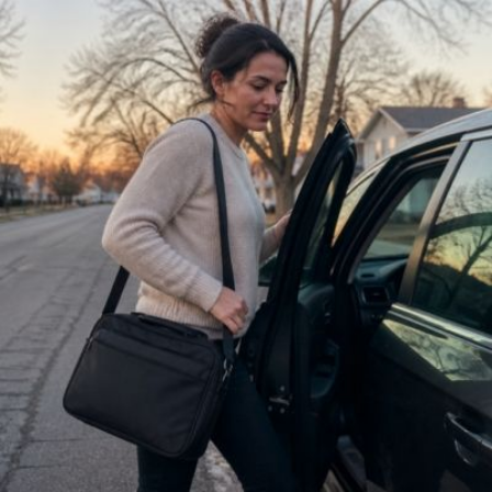
Qui
S'inscrire à
Découvrir
sommes-
la
l'UNSA
nous ?
newsletter
Rémunération
|
OTE et DDI
|
Travail & santé
|
Action sociale
|
Contractuels
|
Le dialogue social engagé pour une Intelligence Artificielle au