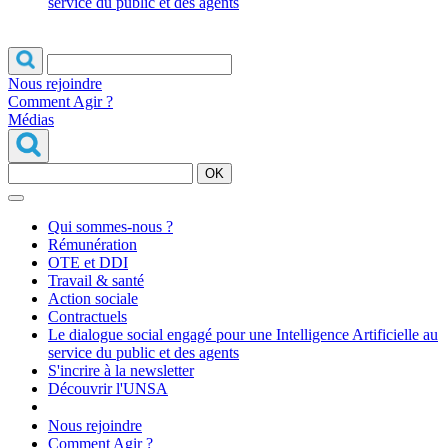
service du public et des agents
Nous rejoindre
Comment Agir ?
Médias
OK
Qui sommes-nous ?
Rémunération
OTE et DDI
Travail & santé
Action sociale
Contractuels
Le dialogue social engagé pour une Intelligence Artificielle au
service du public et des agents
S'incrire à la newsletter
Découvrir l'UNSA
Nous rejoindre
Comment Agir ?