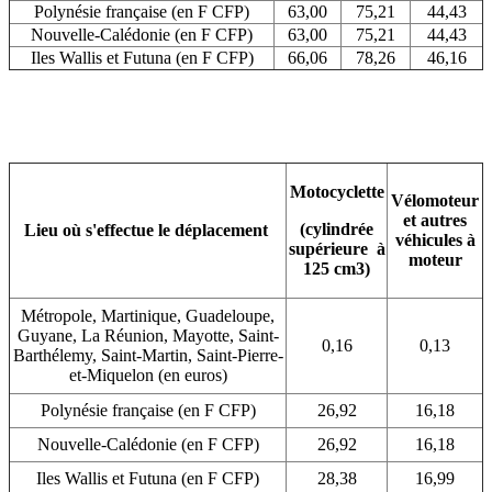
Polynésie française (en F CFP)
63,00
75,21
44,43
Nouvelle-Calédonie (en F CFP)
63,00
75,21
44,43
Iles Wallis et Futuna (en F CFP)
66,06
78,26
46,16
Motocyclette
Vélomoteur
et autres
(cylindrée
Lieu où s'effectue le déplacement
véhicules à
supérieure à
moteur
125 cm3)
Métropole, Martinique, Guadeloupe,
Guyane, La Réunion, Mayotte, Saint-
0,16
0,13
Barthélemy, Saint-Martin, Saint-Pierre-
et-Miquelon (en euros)
Polynésie française (en F CFP)
26,92
16,18
Nouvelle-Calédonie (en F CFP)
26,92
16,18
Iles Wallis et Futuna (en F CFP)
28,38
16,99