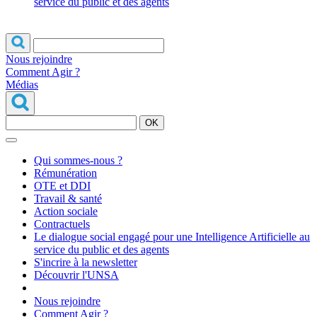
service du public et des agents
Nous rejoindre
Comment Agir ?
Médias
OK
Qui sommes-nous ?
Rémunération
OTE et DDI
Travail & santé
Action sociale
Contractuels
Le dialogue social engagé pour une Intelligence Artificielle au
service du public et des agents
S'incrire à la newsletter
Découvrir l'UNSA
Nous rejoindre
Comment Agir ?