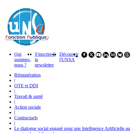
Qui
S'inscrire à
Découvrir
sommes-
la
l'UNSA
nous ?
newsletter
Rémunération
|
OTE et DDI
|
Travail & santé
|
Action sociale
|
Contractuels
|
Le dialogue social engagé pour une Intelligence Artificielle au