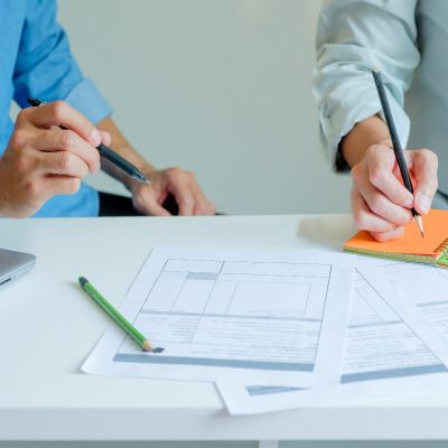
Qui
S'inscrire à
Découvrir
sommes-
la
l'UNSA
nous ?
newsletter
Rémunération
|
OTE et DDI
|
Travail & santé
|
Action sociale
|
Contractuels
|
Le dialogue social engagé pour une Intelligence Artificielle au