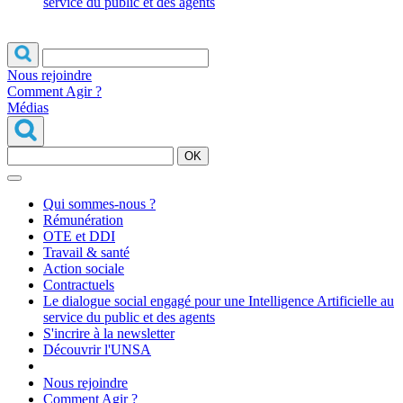
service du public et des agents
Nous rejoindre
Comment Agir ?
Médias
OK
Qui sommes-nous ?
Rémunération
OTE et DDI
Travail & santé
Action sociale
Contractuels
Le dialogue social engagé pour une Intelligence Artificielle au
service du public et des agents
S'incrire à la newsletter
Découvrir l'UNSA
Nous rejoindre
Comment Agir ?