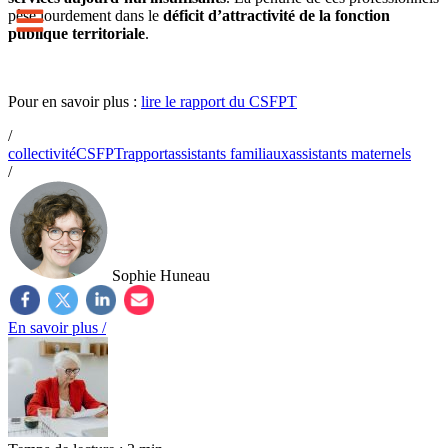
pèse lourdement dans le
déficit d’attractivité de la fonction
publique territoriale
.
Pour en savoir plus :
lire le rapport du CSFPT
/
collectivité
CSFPT
rapport
assistants familiaux
assistants maternels
/
Sophie Huneau
En savoir plus /