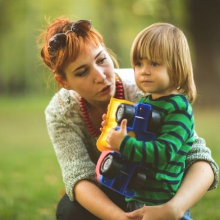
Qui
S'inscrire à
Découvrir
sommes-
la
l'UNSA
nous ?
newsletter
Rémunération
|
OTE et DDI
|
Travail & santé
|
Action sociale
|
Contractuels
|
Le dialogue social engagé pour une Intelligence Artificielle au