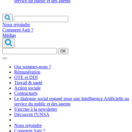
service du public et des agents
Nous rejoindre
Comment Agir ?
Médias
OK
Qui sommes-nous ?
Rémunération
OTE et DDI
Travail & santé
Action sociale
Contractuels
Le dialogue social engagé pour une Intelligence Artificielle au
service du public et des agents
S'incrire à la newsletter
Découvrir l'UNSA
Nous rejoindre
Comment Agir ?