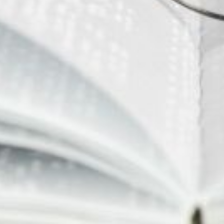
re professionnelle dans le versan
u fonds en faveur de la prévention de l’usure
ssionnelles dans la fonction publique territo
s le 16 novembre 2023.
 territorial ?
 dans le versant territorial a été remis au ministre de la Transformation
lotage du fonds :
ère du Travail, du Plein emploi et de l’Insertion,
S) et