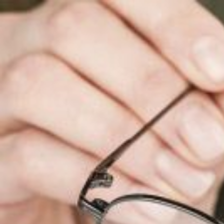
Qui sommes-nous ?
S'inscrire à la newsletter
Découvrir l'UN
Rémunération
|
OTE et DDI
|
Travail & santé
|
Action sociale
|
Contractuels
|
Le dialogue social engagé pour une Intelligence Artificielle au 