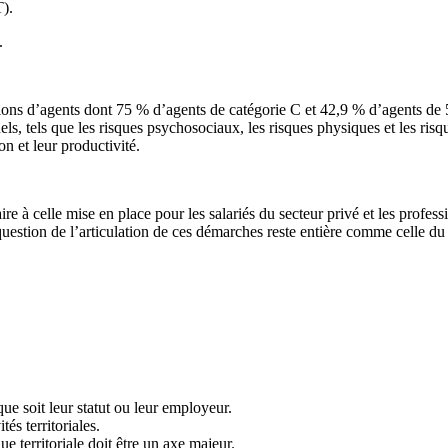
T).
.
lions d’agents dont 75 % d’agents de catégorie C et 42,9 % d’agents de 5
ls, tels que les risques psychosociaux, les risques physiques et les risque
n et leur productivité.
 à celle mise en place pour les salariés du secteur privé et les profess
 question de l’articulation de ces démarches reste entière comme celle du
que soit leur statut ou leur employeur.
és territoriales.
e territoriale doit être un axe majeur.