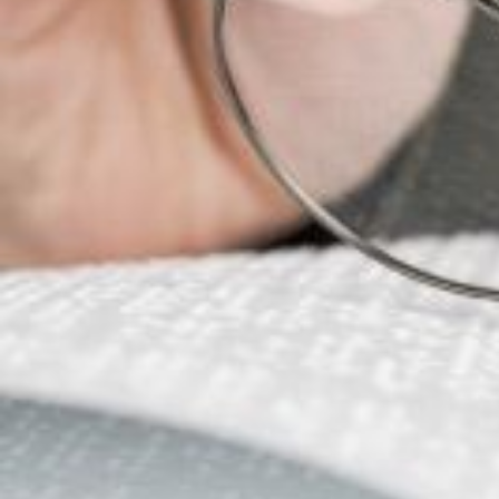
Nous rejoindre
Comment Agir ?
Médias
OK
Qui sommes-nous ?
Rémunération
OTE et DDI
Travail & santé
Action sociale
Contractuels
Le dialogue social engagé pour une Intelligence Artificielle au 
S'incrire à la newsletter
Découvrir l'UNSA
Nous rejoindre
Comment Agir ?
Médias
13 décembre 2023 / Temps de lecture : 2 min /
Imprimer cet article