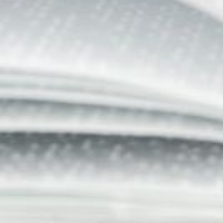
Quel fonds de prévention de l'usu
Un rapport de la mission : "
Préfiguration d
et de l’accompagnement des transitions profe
Transformation et de la Fonction publique
Quel fonds de prévention de l'usure professionnelle dans le versant
Un rapport sur le futur fonds de prévention de l’usure professionnelle
cette mission sont les mêmes représentants prévus pour le comité de pi
des représentants du ministère de la Fonction publique, du minist
du ministère de la Santé et des Solidarités,
de la Fédération nationale des centres de gestion (FNCDG),
de l’Association des directeurs généraux des services (ADGFC