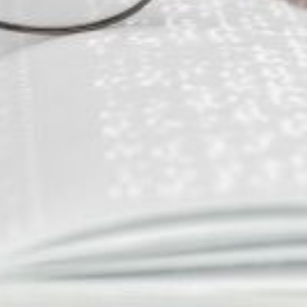
t territorial ?
 professionnelle, du maintien dans l’emploi
riale
" a été remis au ministre de la
 et de la Fonction publiques le 16 novembre 2023. Les rapporteurs de