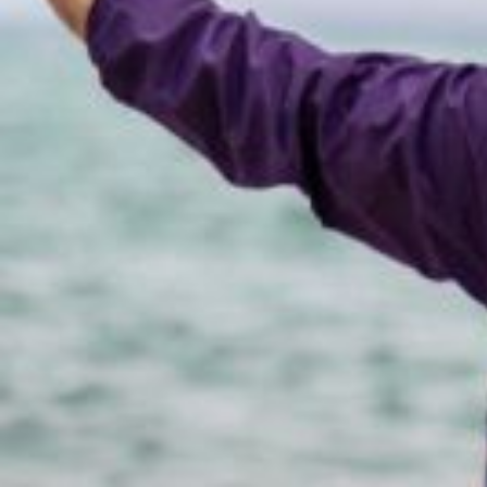
RAFP : revalorisation de 5.7% d
La retraite additionnelle de la fonction pu
revalorisation de l'ensemble des régimes o
a voté positivement cette mesure.
C'est un régime de retraite complémentaire obligatoire par points, rése
d'administration siègent des représentants des organisations syndical
Montant des cotisations
Un fonctionnaire cotise au régime de la RAFP sur la base des élément