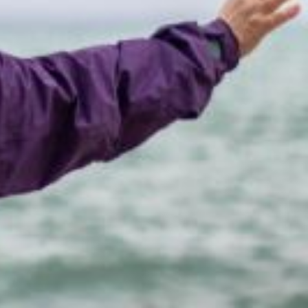
er
 1
janvier 2023. Il s'agit de la plus forte
tion Publique au conseil d'administration
ment de retraite additionnelle de la fonction publique). A son conseil
ue.