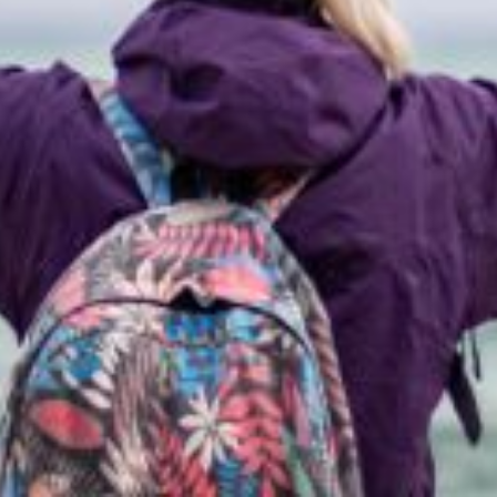
es rentes au 1er janvier
blique (RAFP) a été revalorisée de 5,7 % au
bligatoires. Le représentant de l'UNSA Fonc
rvé aux fonctionnaires, créé en 2005. Il est géré par l'ERAFP (Établisse
es représentatives de la fonction publique, dont l'UNSA Fonction Publiq
s de rémunération suivants :