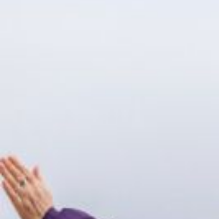
Nous rejoindre
Comment Agir ?
Médias
OK
Qui sommes-nous ?
Rémunération
OTE et DDI
Travail & santé
Action sociale
Contractuels
Le dialogue social engagé pour une Intelligence Artificielle au 
S'incrire à la newsletter
Découvrir l'UNSA
Nous rejoindre
Comment Agir ?
Médias
23 janvier 2023 / Temps de lecture : 2 min /
Imprimer cet article