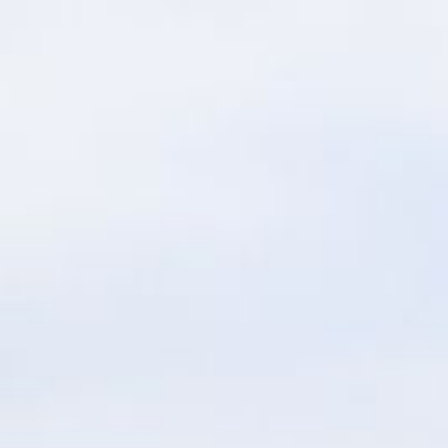
Qui sommes-nous ?
S'inscrire à la newsletter
Découvrir l'UN
Rémunération
|
OTE et DDI
|
Travail & santé
|
Action sociale
|
Contractuels
|
Le dialogue social engagé pour une Intelligence Artificielle au 