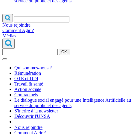
service du public et des agents
Nous rejoindre
Comment Agir ?
Médias
OK
Qui sommes-nous ?
Rémunération
OTE et DDI
Travail & santé
Action sociale
Contractuels
Le dialogue social engagé pour une Intelligence Artificielle au
service du public et des agents
S'incrire à la newsletter
Découvrir l'UNSA
Nous rejoindre
Comment Agir ?