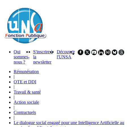
Qui
S'inscrire à
Découvrir
sommes-
la
l'UNSA
nous ?
newsletter
Rémunération
|
OTE et DDI
|
Travail & santé
|
Action sociale
|
Contractuels
|
Le dialogue social engagé pour une Intelligence Artificielle au