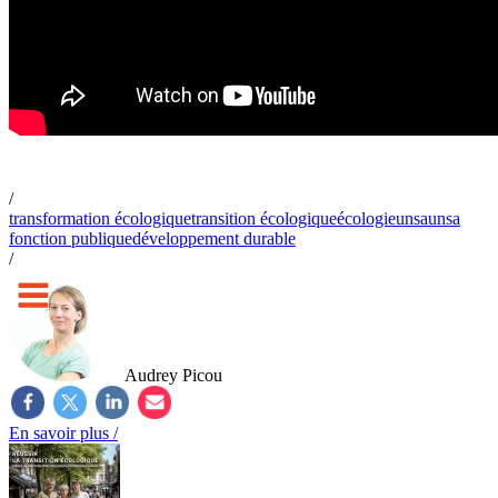
/
transformation écologique
transition écologique
écologie
unsa
unsa
fonction publique
développement durable
/
Audrey Picou
En savoir plus /