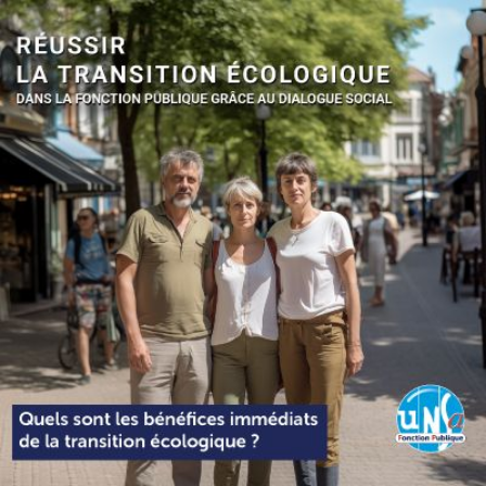
Qui
S'inscrire à
Découvrir
sommes-
la
l'UNSA
nous ?
newsletter
Rémunération
|
OTE et DDI
|
Travail & santé
|
Action sociale
|
Contractuels
|
Le dialogue social engagé pour une Intelligence Artificielle au