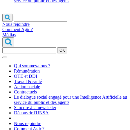
service du public et des agents
Nous rejoindre
Comment Agir ?
Médias
OK
Qui sommes-nous ?
Rémunération
OTE et DDI
Travail & santé
Action sociale
Contractuels
Le dialogue social engagé pour une Intelligence Artificielle au
service du public et des agents
S'incrire à la newsletter
Découvrir l'UNSA
Nous rejoindre
Comment Agir ?