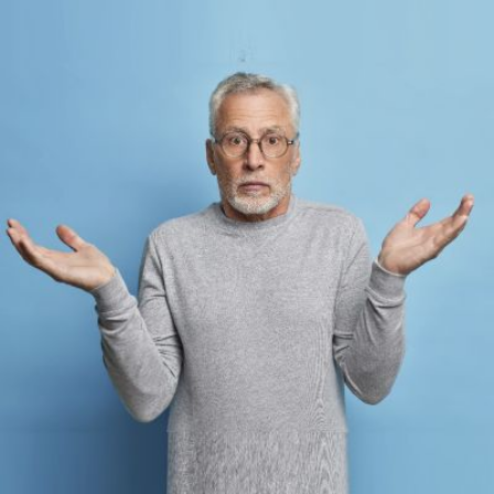
Qui
S'inscrire à
Découvrir
sommes-
la
l'UNSA
nous ?
newsletter
Rémunération
|
OTE et DDI
|
Travail & santé
|
Action sociale
|
Contractuels
|
Le dialogue social engagé pour une Intelligence Artificielle au