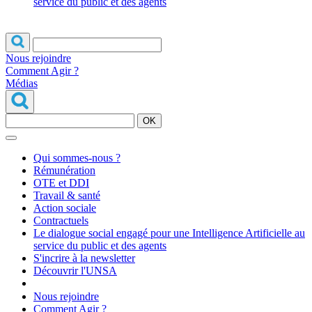
service du public et des agents
Nous rejoindre
Comment Agir ?
Médias
OK
Qui sommes-nous ?
Rémunération
OTE et DDI
Travail & santé
Action sociale
Contractuels
Le dialogue social engagé pour une Intelligence Artificielle au
service du public et des agents
S'incrire à la newsletter
Découvrir l'UNSA
Nous rejoindre
Comment Agir ?