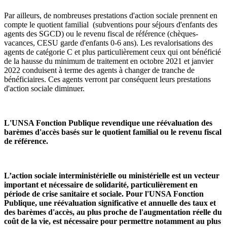
Par ailleurs, de nombreuses prestations d'action sociale prennent en
compte le quotient familial (subventions pour séjours d'enfants des
agents des SGCD) ou le revenu fiscal de référence (chèques-
vacances, CESU garde d'enfants 0-6 ans). Les revalorisations des
agents de catégorie C et plus particulièrement ceux qui ont bénéficié
de la hausse du minimum de traitement en octobre 2021 et janvier
2022 conduisent à terme des agents à changer de tranche de
bénéficiaires. Ces agents verront par conséquent leurs prestations
d'action sociale diminuer.
L'UNSA Fonction Publique revendique une réévaluation des
barèmes d'accès basés sur le quotient familial ou le revenu fiscal
de référence.
L’action sociale inter­mi­nis­té­rielle ou ministérielle est un vec­teur
impor­tant et néces­saire de soli­da­rité, par­ti­cu­liè­re­ment en
période de crise sani­taire et sociale. Pour l'UNSA Fonction
Publique, une réévaluation significative et annuelle des taux et
des barèmes d'accès, au plus proche de l'augmentation réelle du
coût de la vie, est nécessaire pour permettre notamment au plus