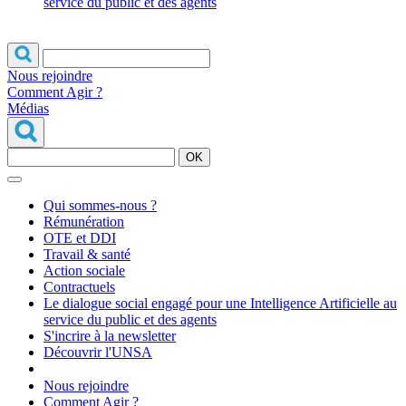
service du public et des agents
Nous rejoindre
Comment Agir ?
Médias
OK
Qui sommes-nous ?
Rémunération
OTE et DDI
Travail & santé
Action sociale
Contractuels
Le dialogue social engagé pour une Intelligence Artificielle au
service du public et des agents
S'incrire à la newsletter
Découvrir l'UNSA
Nous rejoindre
Comment Agir ?