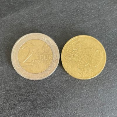
Qui
S'inscrire à
Découvrir
sommes-
la
l'UNSA
nous ?
newsletter
Rémunération
|
OTE et DDI
|
Travail & santé
|
Action sociale
|
Contractuels
|
Le dialogue social engagé pour une Intelligence Artificielle au