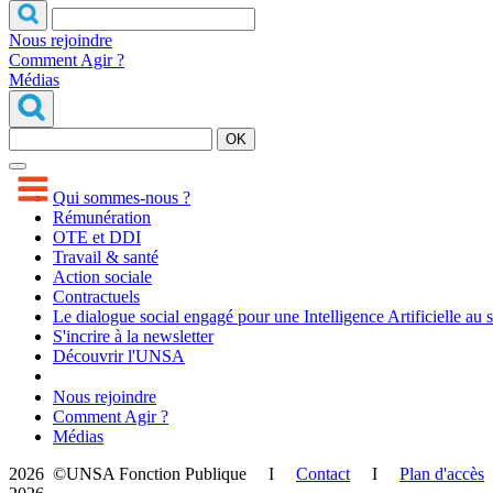
Nous rejoindre
Comment Agir ?
Médias
OK
Qui sommes-nous ?
Rémunération
OTE et DDI
Travail & santé
Action sociale
Contractuels
Le dialogue social engagé pour une Intelligence Artificielle au 
S'incrire à la newsletter
Découvrir l'UNSA
Nous rejoindre
Comment Agir ?
Médias
2026 ©UNSA Fonction Publique I
Contact
I
Plan d'accès