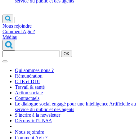
service du public et des agents
Nous rejoindre
Comment Agir ?
Médias
OK
Qui sommes-nous ?
Rémunération
OTE et DDI
Travail & santé
Action sociale
Contractuels
Le dialogue social engagé pour une Intelligence Artificielle au
service du public et des agents
S'incrire à la newsletter
Découvrir l'UNSA
Nous rejoindre
Comment Agir ?