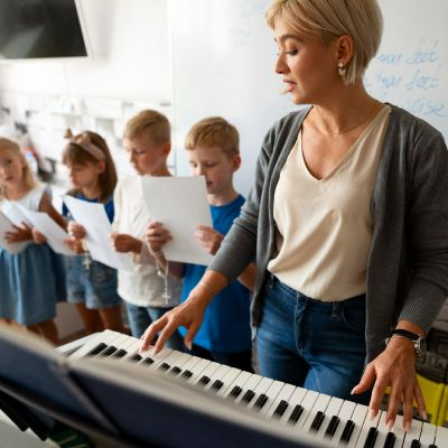
Qui
S'inscrire à
Découvrir
sommes-
la
l'UNSA
nous ?
newsletter
Rémunération
|
OTE et DDI
|
Travail & santé
|
Action sociale
|
Contractuels
|
Le dialogue social engagé pour une Intelligence Artificielle au