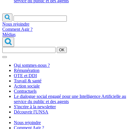
service du public et des agents
Nous rejoindre
Comment Agir ?
Médias
OK
Qui sommes-nous ?
Rémunération
OTE et DDI
Travail & santé
Action sociale
Contractuels
Le dialogue social engagé pour une Intelligence Artificielle au
service du public et des agents
S'incrire à la newsletter
Découvrir l'UNSA
Nous rejoindre
Comment Agir ?