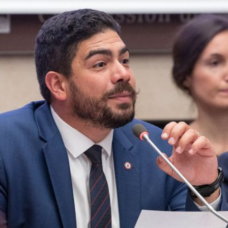
Qui
S'inscrire à
Découvrir
sommes-
la
l'UNSA
nous ?
newsletter
Rémunération
|
OTE et DDI
|
Travail & santé
|
Action sociale
|
Contractuels
|
Le dialogue social engagé pour une Intelligence Artificielle au