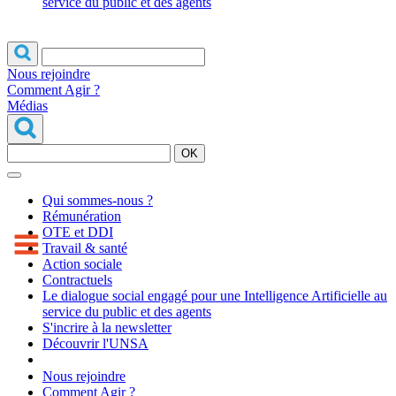
service du public et des agents
Nous rejoindre
Comment Agir ?
Médias
OK
Qui sommes-nous ?
Rémunération
OTE et DDI
Travail & santé
Action sociale
Contractuels
Le dialogue social engagé pour une Intelligence Artificielle au
service du public et des agents
S'incrire à la newsletter
Découvrir l'UNSA
Nous rejoindre
Comment Agir ?