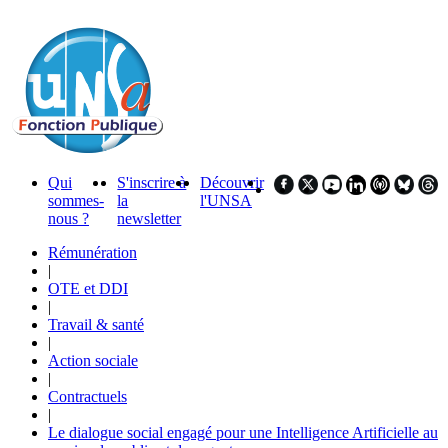
Qui
S'inscrire à
Découvrir
sommes-
la
l'UNSA
nous ?
newsletter
Rémunération
|
OTE et DDI
|
Travail & santé
|
Action sociale
|
Contractuels
|
Le dialogue social engagé pour une Intelligence Artificielle au