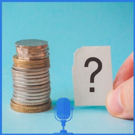
Qui
S'inscrire à
Découvrir
sommes-
la
l'UNSA
nous ?
newsletter
Rémunération
|
OTE et DDI
|
Travail & santé
|
Action sociale
|
Contractuels
|
Le dialogue social engagé pour une Intelligence Artificielle au