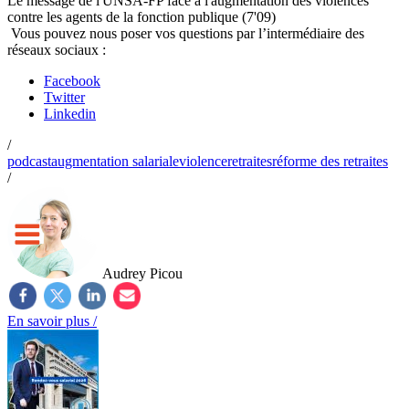
Le message de l'UNSA-FP face à l'augmentation des violences
contre les agents de la fonction publique (7'09)
Vous pouvez nous poser vos questions par l’intermédiaire des
réseaux sociaux :
Facebook
Twitter
Linkedin
/
podcast
augmentation salariale
violence
retraites
réforme des retraites
/
Audrey Picou
En savoir plus /