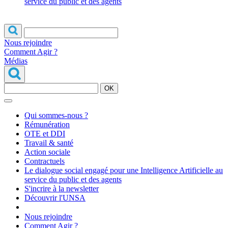
service du public et des agents
Nous rejoindre
Comment Agir ?
Médias
OK
Qui sommes-nous ?
Rémunération
OTE et DDI
Travail & santé
Action sociale
Contractuels
Le dialogue social engagé pour une Intelligence Artificielle au
service du public et des agents
S'incrire à la newsletter
Découvrir l'UNSA
Nous rejoindre
Comment Agir ?