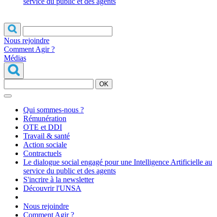
service du public et des agents
Nous rejoindre
Comment Agir ?
Médias
OK
Qui sommes-nous ?
Rémunération
OTE et DDI
Travail & santé
Action sociale
Contractuels
Le dialogue social engagé pour une Intelligence Artificielle au
service du public et des agents
S'incrire à la newsletter
Découvrir l'UNSA
Nous rejoindre
Comment Agir ?