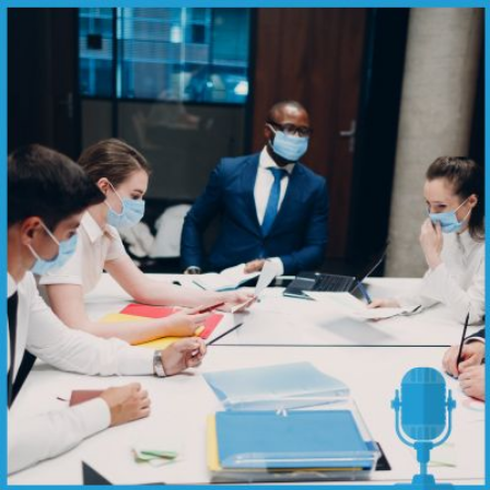
Qui
S'inscrire à
Découvrir
sommes-
la
l'UNSA
nous ?
newsletter
Rémunération
|
OTE et DDI
|
Travail & santé
|
Action sociale
|
Contractuels
|
Le dialogue social engagé pour une Intelligence Artificielle au