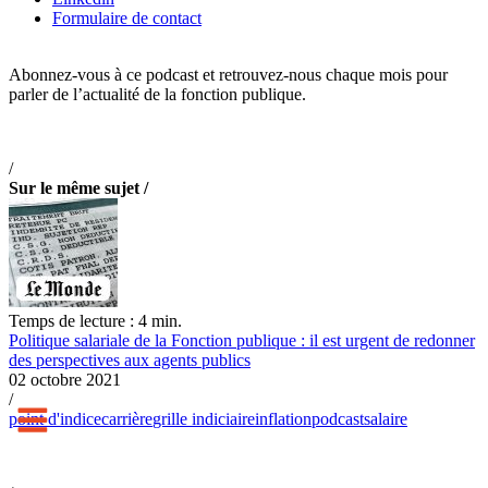
Formulaire de contact
Abonnez-vous à ce podcast et retrouvez-nous chaque mois pour
parler de l’actualité de la fonction publique.
/
Sur le même sujet /
Temps de lecture : 4 min.
Politique salariale de la Fonction publique : il est urgent de redonner
des perspectives aux agents publics
02 octobre 2021
/
point d'indice
carrière
grille indiciaire
inflation
podcast
salaire