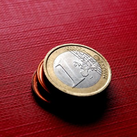
Qui
S'inscrire à
Découvrir
sommes-
la
l'UNSA
nous ?
newsletter
Rémunération
|
OTE et DDI
|
Travail & santé
|
Action sociale
|
Contractuels
|
Le dialogue social engagé pour une Intelligence Artificielle au