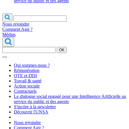
service du public et des agents
Nous rejoindre
Comment Agir ?
Médias
OK
Qui sommes-nous ?
Rémunération
OTE et DDI
Travail & santé
Action sociale
Contractuels
Le dialogue social engagé pour une Intelligence Artificielle au
service du public et des agents
S'incrire à la newsletter
Découvrir l'UNSA
Nous rejoindre
Comment Agir ?