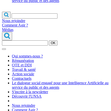
service du public et des agents
Nous rejoindre
Comment Agir ?
Médias
OK
Qui sommes-nous ?
Rémunération
OTE et DDI
Travail & santé
Action sociale
Contractuels
Le dialogue social engagé pour une Intelligence Artificielle au
service du public et des agents
S'incrire à la newsletter
Découvrir l'UNSA
Nous rejoindre
Comment Agir ?