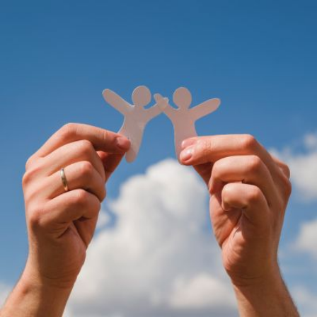
Qui
S'inscrire à
Découvrir
sommes-
la
l'UNSA
nous ?
newsletter
Rémunération
|
OTE et DDI
|
Travail & santé
|
Action sociale
|
Contractuels
|
Le dialogue social engagé pour une Intelligence Artificielle au