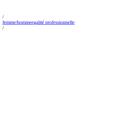
/
femme/homme
egalité professionnelle
/