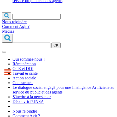
service du public et des agents
Nous rejoindre
Comment Agir ?
Médias
OK
Qui sommes-nous ?
Rémunération
OTE et DDI
Travail & santé
Action sociale
Contractuels
Le dialogue social engagé pour une Intelligence Artificielle au
service du public et des agents
S'incrire à la newsletter
Découvrir l'UNSA
Nous rejoindre
Comment Agir ?