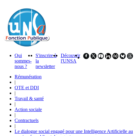
Qui
S'inscrire à
Découvrir
sommes-
la
l'UNSA
nous ?
newsletter
Rémunération
|
OTE et DDI
|
Travail & santé
|
Action sociale
|
Contractuels
|
Le dialogue social engagé pour une Intelligence Artificielle au