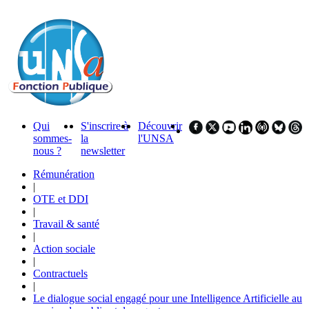
Qui
S'inscrire à
Découvrir
sommes-
la
l'UNSA
nous ?
newsletter
Rémunération
|
OTE et DDI
|
Travail & santé
|
Action sociale
|
Contractuels
|
Le dialogue social engagé pour une Intelligence Artificielle au