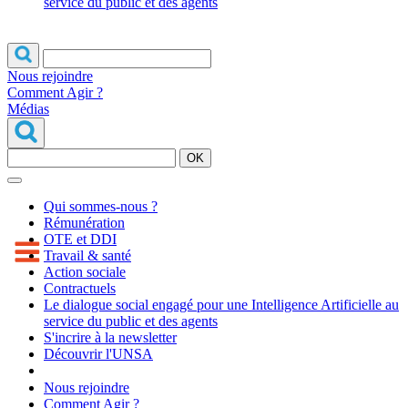
service du public et des agents
Nous rejoindre
Comment Agir ?
Médias
OK
Qui sommes-nous ?
Rémunération
OTE et DDI
Travail & santé
Action sociale
Contractuels
Le dialogue social engagé pour une Intelligence Artificielle au
service du public et des agents
S'incrire à la newsletter
Découvrir l'UNSA
Nous rejoindre
Comment Agir ?