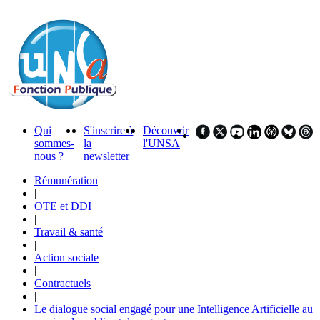
Qui
S'inscrire à
Découvrir
sommes-
la
l'UNSA
nous ?
newsletter
Rémunération
|
OTE et DDI
|
Travail & santé
|
Action sociale
|
Contractuels
|
Le dialogue social engagé pour une Intelligence Artificielle au