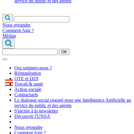
service du public et des agents
Nous rejoindre
Comment Agir ?
Médias
OK
Qui sommes-nous ?
Rémunération
OTE et DDI
Travail & santé
Action sociale
Contractuels
Le dialogue social engagé pour une Intelligence Artificielle au
service du public et des agents
S'incrire à la newsletter
Découvrir l'UNSA
Nous rejoindre
Comment Agir ?