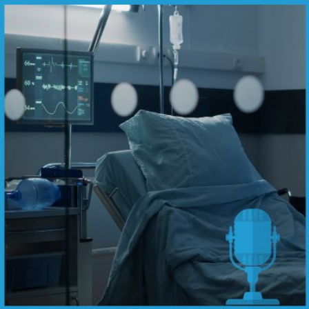
Qui
S'inscrire à
Découvrir
sommes-
la
l'UNSA
nous ?
newsletter
Rémunération
|
OTE et DDI
|
Travail & santé
|
Action sociale
|
Contractuels
|
Le dialogue social engagé pour une Intelligence Artificielle au