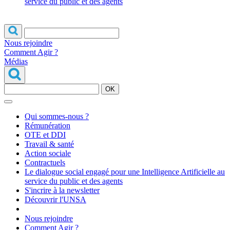
service du public et des agents
Nous rejoindre
Comment Agir ?
Médias
OK
Qui sommes-nous ?
Rémunération
OTE et DDI
Travail & santé
Action sociale
Contractuels
Le dialogue social engagé pour une Intelligence Artificielle au
service du public et des agents
S'incrire à la newsletter
Découvrir l'UNSA
Nous rejoindre
Comment Agir ?