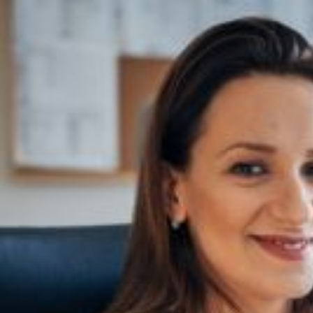
Qui sommes-nous ?
S'inscrire à la newsletter
Découvrir l'UN
Rémunération
|
OTE et DDI
|
Travail & santé
|
Action sociale
|
Contractuels
|
Le dialogue social engagé pour une Intelligence Artificielle au 