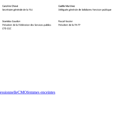
fessionnelle
CMO
femmes enceintes