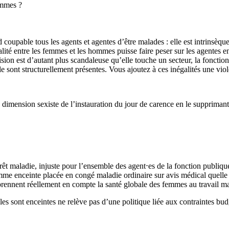
emmes ?
 coupable tous les agents et agentes d’être malades : elle est intrinsè
ité entre les femmes et les hommes puisse faire peser sur les agentes en
sion est d’autant plus scandaleuse qu’elle touche un secteur, la fonction 
uelle sont structurellement présentes. Vous ajoutez à ces inégalités une 
dimension sexiste de l’instauration du jour de carence en le supprimant
.
rrêt maladie, injuste pour l’ensemble des agent⋅es de la fonction publique
emme enceinte placée en congé maladie ordinaire sur avis médical quelle q
prennent réellement en compte la santé globale des femmes au travail mais
s sont enceintes ne relève pas d’une politique liée aux contraintes budgét