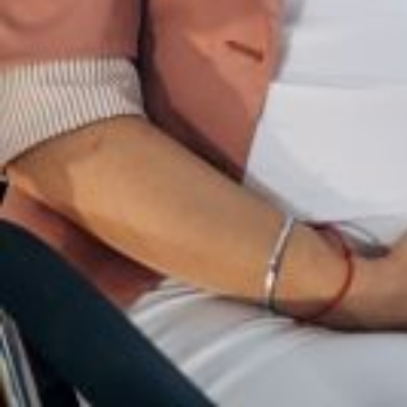
Pénalisation des agentes de la f
Les organisations syndicales CGT, FO, CF
lettre ouverte au Premier ministre, au mini
les hommes.
Nos organisations syndicales dénoncent solennellement une mesure dis
er
1
mars 2025, vos choix politiques impliquent que les femmes en situ
rémunération de 10 % dès le premier jour d’arrêt. Ainsi, une femme don
Ce choix politique constitue une discrimination sexiste manifeste et un
des travailleuses étaient suspendus à leur capacité à rester « productive