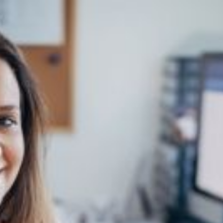
SA
service du public et des agents