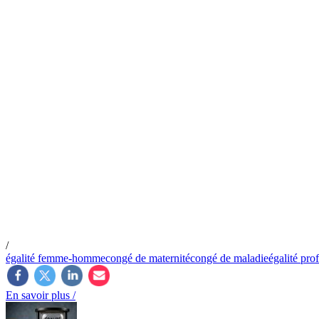
/
égalité femme-homme
congé de maternité
congé de maladie
égalité pro
En savoir plus /