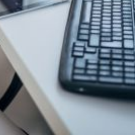
esse, une attaque inacceptable
-FP de la Fonction Publique adressent une
e chargée de l'Égalité entre les femmes et
uation de grossesse exerçant dans la fonction publique. À compter du
r grossesse pathologique ou congé maternité – subiront une perte de
lques jours sur avis de son médecin verra sa rémunération amputée.
e vie. Il renvoie à une époque que nous pensions révolue où les droits