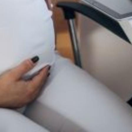
onction publique pendant la gross
DT, UNSA, FSU, Solidaires, CFE-CGC et FA
stre de la Fonction Publique et à la ministr
criminatoire d’une gravité inacceptable à l’encontre des femmes en sit
ation de grossesse placées en congé maladie ordinaire – hors congé pou
t la grossesse est déclarée mais qui serait contrainte de s’arrêter que
e attaque contre les droits des femmes et leurs conditions matérielles d
s » malgré les difficultés physiques liées à la maternité.