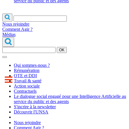
service du public et des agents
Nous rejoindre
Comment Agir ?
Médias
OK
Qui sommes-nous ?
Rémunération
OTE et DDI
Travail & santé
Action sociale
Contractuels
Le dialogue social engagé pour une Intelligence Artificielle au
service du public et des agents
S'incrire à la newsletter
Découvrir l'UNSA
Nous rejoindre
Comment Agir ?