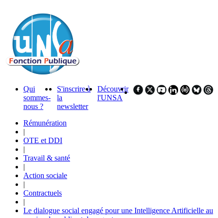
Qui
S'inscrire à
Découvrir
sommes-
la
l'UNSA
nous ?
newsletter
Rémunération
|
OTE et DDI
|
Travail & santé
|
Action sociale
|
Contractuels
|
Le dialogue social engagé pour une Intelligence Artificielle au