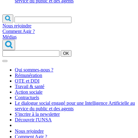
service du public et des agents
Nous rejoindre
Comment Agir ?
Médias
OK
Qui sommes-nous ?
Rémunération
OTE et DDI
Travail & santé
Action sociale
Contractuels
Le dialogue social engagé pour une Intelligence Artificielle au
service du public et des agents
S'incrire à la newsletter
Découvrir l'UNSA
Nous rejoindre
Comment Agir ?