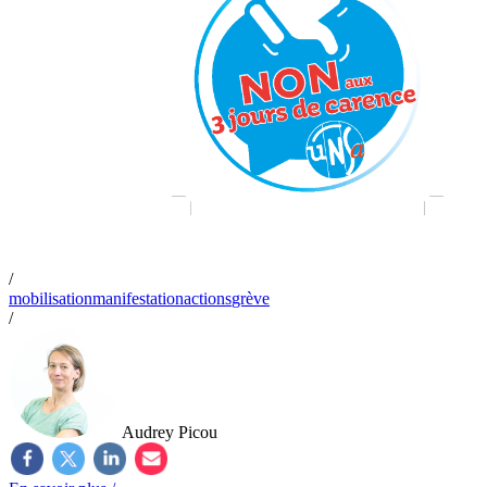
/
mobilisation
manifestation
actions
grève
/
Audrey Picou