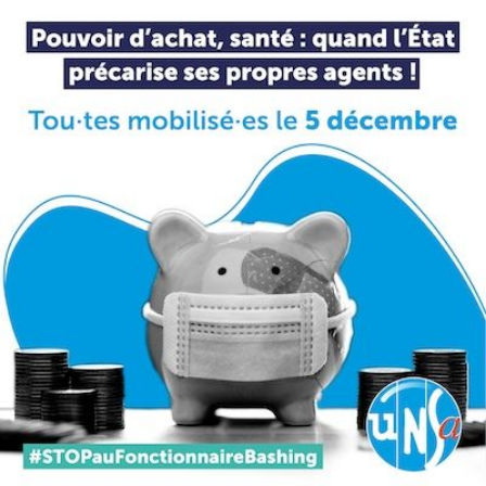
Qui
S'inscrire à
Découvrir
sommes-
la
l'UNSA
nous ?
newsletter
Rémunération
|
OTE et DDI
|
Travail & santé
|
Action sociale
|
Contractuels
|
Le dialogue social engagé pour une Intelligence Artificielle au