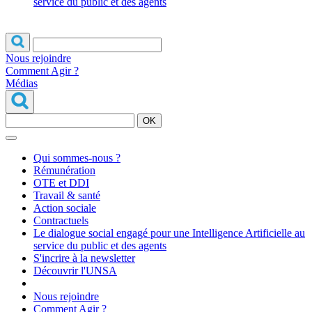
service du public et des agents
Nous rejoindre
Comment Agir ?
Médias
OK
Qui sommes-nous ?
Rémunération
OTE et DDI
Travail & santé
Action sociale
Contractuels
Le dialogue social engagé pour une Intelligence Artificielle au
service du public et des agents
S'incrire à la newsletter
Découvrir l'UNSA
Nous rejoindre
Comment Agir ?