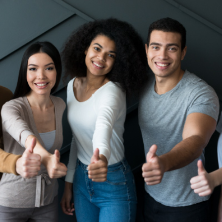
Qui
S'inscrire à
Découvrir
sommes-
la
l'UNSA
nous ?
newsletter
Rémunération
|
OTE et DDI
|
Travail & santé
|
Action sociale
|
Contractuels
|
Le dialogue social engagé pour une Intelligence Artificielle au