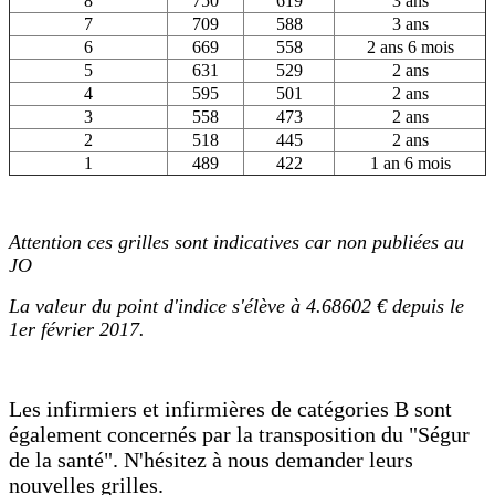
8
750
619
3 ans
7
709
588
3 ans
6
669
558
2 ans 6 mois
5
631
529
2 ans
4
595
501
2 ans
3
558
473
2 ans
2
518
445
2 ans
1
489
422
1 an 6 mois
Attention ces grilles sont indicatives car non publiées au
JO
La valeur du point d'indice s'élève à 4.68602 € depuis le
1er février 2017.
Les infirmiers et infirmières de catégories B sont
également concernés par la transposition du "Ségur
de la santé". N'hésitez à nous demander leurs
nouvelles grilles.