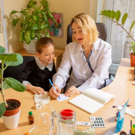
Qui
S'inscrire à
Découvrir
sommes-
la
l'UNSA
nous ?
newsletter
Rémunération
|
OTE et DDI
|
Travail & santé
|
Action sociale
|
Contractuels
|
Le dialogue social engagé pour une Intelligence Artificielle au