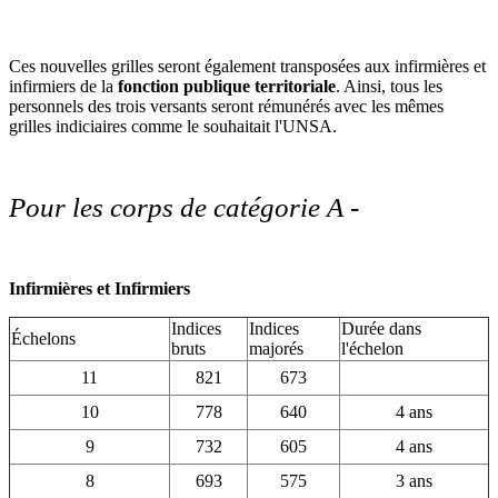
Ces nouvelles grilles seront également transposées aux infirmières et
infirmiers de la
fonction publique territoriale
. Ainsi, tous les
personnels des trois versants seront rémunérés avec les mêmes
grilles indiciaires comme le souhaitait l'UNSA.
Pour les corps de catégorie A -
Infirmières et Infirmiers
Indices
Indices
Durée dans
Échelons
bruts
majorés
l'échelon
11
821
673
10
778
640
4 ans
9
732
605
4 ans
8
693
575
3 ans