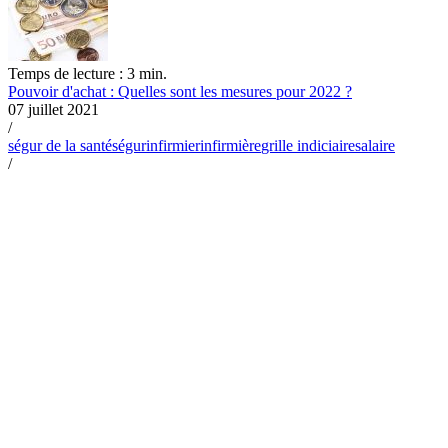
Temps de lecture : 3 min.
Pouvoir d'achat : Quelles sont les mesures pour 2022 ?
07 juillet 2021
/
ségur de la santé
ségur
infirmier
infirmière
grille indiciaire
salaire
/