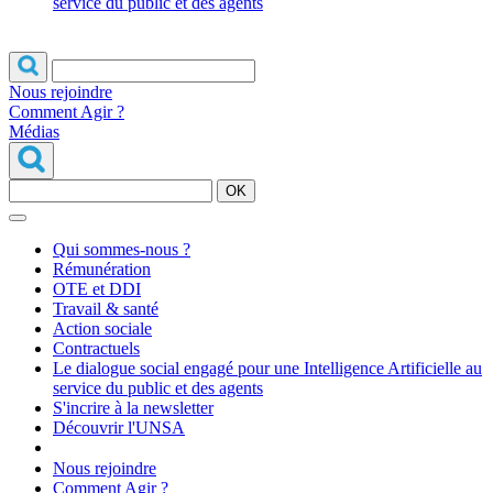
service du public et des agents
Nous rejoindre
Comment Agir ?
Médias
OK
Qui sommes-nous ?
Rémunération
OTE et DDI
Travail & santé
Action sociale
Contractuels
Le dialogue social engagé pour une Intelligence Artificielle au
service du public et des agents
S'incrire à la newsletter
Découvrir l'UNSA
Nous rejoindre
Comment Agir ?