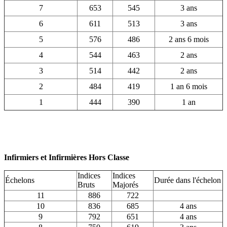
7
653
545
3 ans
6
611
513
3 ans
5
576
486
2 ans 6 mois
4
544
463
2 ans
3
514
442
2 ans
2
484
419
1 an 6 mois
1
444
390
1 an
Infirmiers et Infirmières Hors Classe
Indices
Indices
Échelons
Durée dans l'échelon
Bruts
Majorés
11
886
722
10
836
685
4 ans
9
792
651
4 ans