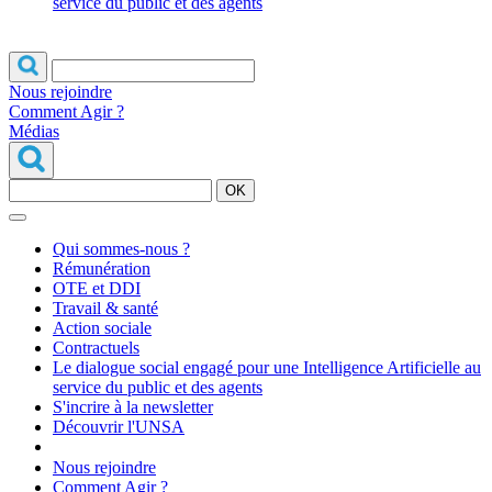
service du public et des agents
Nous rejoindre
Comment Agir ?
Médias
OK
Qui sommes-nous ?
Rémunération
OTE et DDI
Travail & santé
Action sociale
Contractuels
Le dialogue social engagé pour une Intelligence Artificielle au
service du public et des agents
S'incrire à la newsletter
Découvrir l'UNSA
Nous rejoindre
Comment Agir ?