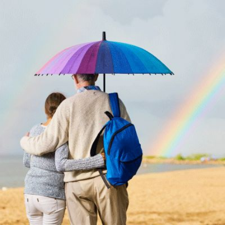
Qui
S'inscrire à
Découvrir
sommes-
la
l'UNSA
nous ?
newsletter
Rémunération
|
OTE et DDI
|
Travail & santé
|
Action sociale
|
Contractuels
|
Le dialogue social engagé pour une Intelligence Artificielle au